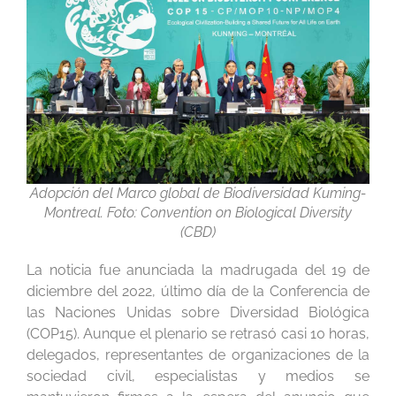
Adopción del Marco global de Biodiversidad Kuming-
Montreal. Foto: Convention on Biological Diversity
(CBD)
La noticia fue anunciada la madrugada del 19 de
diciembre del 2022, último día de la Conferencia de
las Naciones Unidas sobre Diversidad Biológica
(COP15). Aunque el plenario se retrasó casi 10 horas,
delegados, representantes de organizaciones de la
sociedad civil, especialistas y medios se