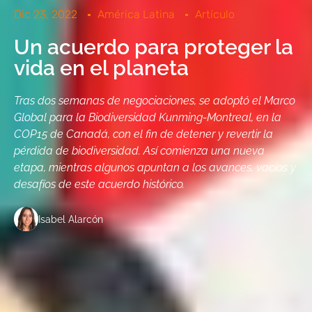
Dic 23, 2022
América Latina
Artículo
Un acuerdo para proteger la
vida en el planeta
Tras dos semanas de negociaciones, se adoptó el Marco
Global para la Biodiversidad Kunming-Montreal, en la
COP15 de Canadá, con el fin de detener y revertir la
pérdida de biodiversidad. Así comienza una nueva
etapa, mientras algunos apuntan a los avances, vacíos y
desafíos de este acuerdo histórico.
Isabel Alarcón