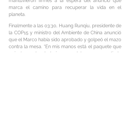
mantuvieron firmes a la espera del anuncio que
marca el camino para recuperar la vida en el
planeta.
Finalmente a las 03:30, Huang Runqiu, presidente de
la COP15 y ministro del Ambiente de China anunció
que el Marco había sido aprobado y golpeó el mazo
contra la mesa.
“En mis manos está el paquete que
guiará nuestro trabajo para detener y revertir la
pérdida de biodiversidad y es un paquete de
documentos del que estamos orgullosos”, dijo
Runqiu, ante el festejo y asombro de los presentes.
Este es considerado un momento “París”, ya que
muchos lo equiparan con el conocido Acuerdo de
París de cambio climático. Además, ha sido definido
como un marco histórico por su contenido y por el
momento en el que llega. Según estimaciones del
IPBES, más de un millón de especies se enfrentan a
la extinción y su desaparición es cada vez más