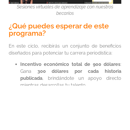
Sesiones virtuales de aprendizaje con nuestros
becarios
¿Qué puedes esperar de este
programa?
En este ciclo, recibirás un conjunto de beneficios
diseñados para potenciar tu carrera periodística:
Incentivo económico total de 900 dólares
:
Gana
300 dólares por cada historia
publicada
, brindándote un apoyo directo
mientras desarrollas tu talento.
Capacitación especializada
: Participarás en
6
sesiones de capacitación
sobre periodismo
climático y transición energética, impartidas
por expertos en la materia.
Acompañamiento editorial personalizado
:
Contarás con la guía de mentores que te